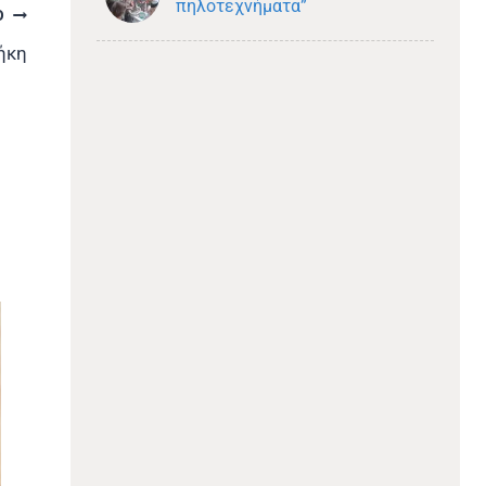
πηλοτεχνήματα”
Ο
ήκη