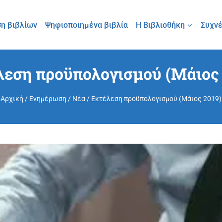
η βιβλίων
Ψηφιοποιημένα βιβλία
Η Βιβλιοθήκη
Συχνέ
λεση προϋπολογισμού (Μάιος 
Αρχική
/
Ενημέρωση
/
Νέα
/
Εκτέλεση προϋπολογισμού (Μάιος 2019)