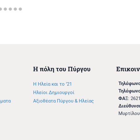
Η πόλη του Πύργου
Επικοι
Τηλέφωνο
Η Ηλεία και το ’21
Τηλέφωνο
Ηλείοι Δημιουργοί
ΦΑΞ
: 262
μματα
Αξιοθέατα Πύργου & Ηλείας
Διεύθυνσ
Μυρτίλου