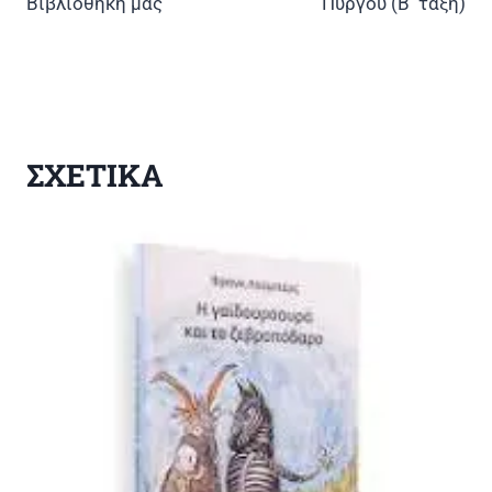
Βιβλιοθήκη μας
Πύργου (Β΄ τάξη)
ΣΧΕΤΙΚΑ