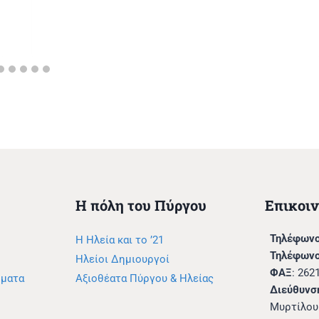
Η πόλη του Πύργου
Επικοι
Τηλέφωνο
Η Ηλεία και το ’21
Τηλέφωνο
Ηλείοι Δημιουργοί
ΦΑΞ
: 262
μματα
Αξιοθέατα Πύργου & Ηλείας
Διεύθυνσ
Μυρτίλου