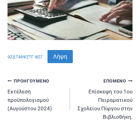
Λήψη
9ΖΔΤ46ΨΖΤΓ-ΦΣΓ
ΠΡΟΗΓΟΥΜΕΝΟ
ΕΠΟΜΕΝΟ
Πλοήγηση
Εκτέλεση
Επίσκεψη του 1ου
άρθρων
προϋπολογισμού
Πειραματικού
(Αυγούστου 2024)
Σχολείου Πύργου στην
Βιβλιοθήκη.