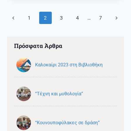
ΠΑΙΔΙΚΉ
ΛΟΓΟΤΕΧΝΊΑ
Previous
Next
1
2
3
4
…
7
Page
Page
Page
navigation
Πρόσφατα Άρθρα
Καλοκαίρι 2023 στη Βιβλιοθήκη
“Τέχνη και μυθολογία”
“Κουνουποφύλακες σε δράση”