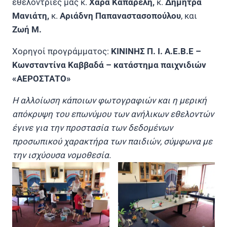
εθελόντριές μας κ.
Χαρά Καπαρέλη,
κ.
Δήμητρα
Μανιάτη,
κ.
Αριάδνη
Παπαναστασοπούλου
, και
Ζωή Μ.
Χορηγοί προγράμματος:
ΚΙΝΙΝΗΣ Π. Ι. Α.Ε.Β.Ε –
Κωνσταντίνα Καββαδά
– κατάστημα παιχνιδιών
«ΑΕΡΟΣΤΑΤΟ»
Η αλλοίωση κάποιων φωτογραφιών και η μερική
απόκρυψη του επωνύμου των ανήλικων εθελοντών
έγινε για την προστασία των δεδομένων
προσωπικού χαρακτήρα των παιδιών, σύμφωνα με
την ισχύουσα νομοθεσία.