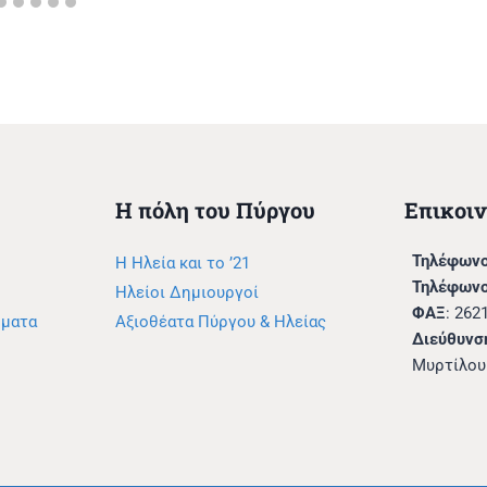
Η πόλη του Πύργου
Επικοι
Τηλέφωνο
Η Ηλεία και το ’21
Τηλέφωνο
Ηλείοι Δημιουργοί
ΦΑΞ
: 262
μματα
Αξιοθέατα Πύργου & Ηλείας
Διεύθυνσ
Μυρτίλου