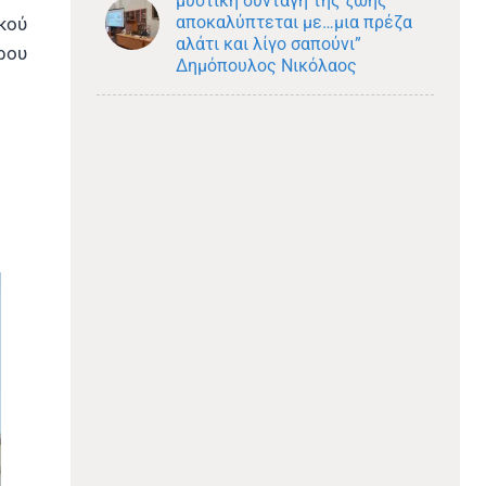
μυστική συνταγή της ζωής
αποκαλύπτεται με…μια πρέζα
κού
αλάτι και λίγο σαπούνι”
ρου
Δημόπουλος Νικόλαος