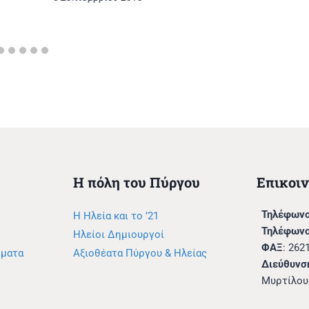
Η πόλη του Πύργου
Επικοι
Τηλέφωνο
Η Ηλεία και το ’21
Τηλέφωνο
Ηλείοι Δημιουργοί
ΦΑΞ
: 262
μματα
Αξιοθέατα Πύργου & Ηλείας
Διεύθυνσ
Μυρτίλου