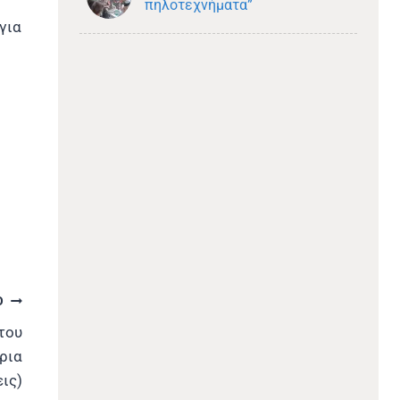
πηλοτεχνήματα”
 για
Ο
του
ρια
ις)